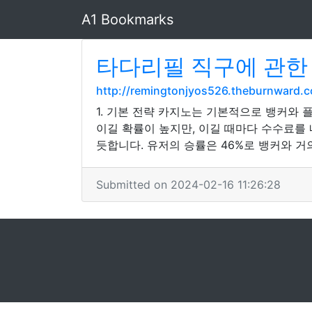
A1 Bookmarks
타다리필 직구에 관한
http://remingtonjyos526.theburnward.
1. 기본 전략 카지노는 기본적으로 뱅커와 
이길 확률이 높지만, 이길 때마다 수수료를
듯합니다. 유저의 승률은 46%로 뱅커와 거
Submitted on 2024-02-16 11:26:28