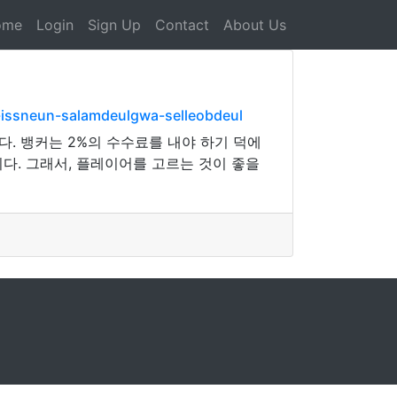
ome
Login
Sign Up
Contact
About Us
-issneun-salamdeulgwa-selleobdeul
다. 뱅커는 2%의 수수료를 내야 하기 덕에
다. 그래서, 플레이어를 고르는 것이 좋을