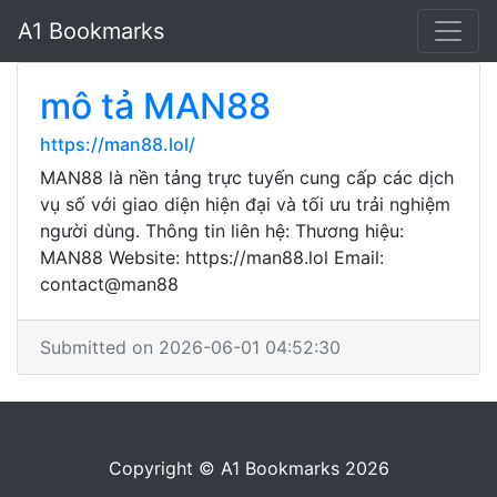
A1 Bookmarks
mô tả MAN88
https://man88.lol/
MAN88 là nền tảng trực tuyến cung cấp các dịch
vụ số với giao diện hiện đại và tối ưu trải nghiệm
người dùng. Thông tin liên hệ: Thương hiệu:
MAN88 Website: https://man88.lol Email:
contact@man88
Submitted on 2026-06-01 04:52:30
Copyright © A1 Bookmarks 2026