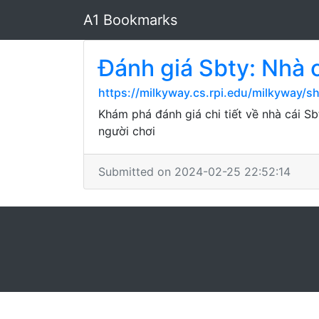
A1 Bookmarks
Đánh giá Sbty: Nhà c
https://milkyway.cs.rpi.edu/milkyway
Khám phá đánh giá chi tiết về nhà cái S
người chơi
Submitted on 2024-02-25 22:52:14